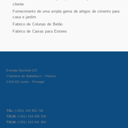
cliente
Fornecimento de uma ampla gama de artigos de cimento para
casa e jardim
Fabrico de Colunas de Betão
Fabrico de Caixas para Estores
Estrada Nacional 113
Charneca do Bailadouro – Pousos
2410-211 Leiria – Portugal
TEL:
(+351) 244 801 782
TELM:
(+351) 919 099 538
TELM:
(+351) 919 941 882