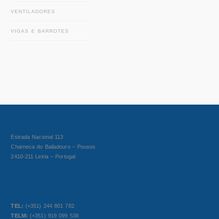
VENTILADORES
VIGAS E BARROTES
Estrada Nacional 113
Charneca do Bailadouro – Pousos
2410-211 Leiria – Portugal
TEL:
(+351) 244 801 782
TELM:
(+351) 919 099 538