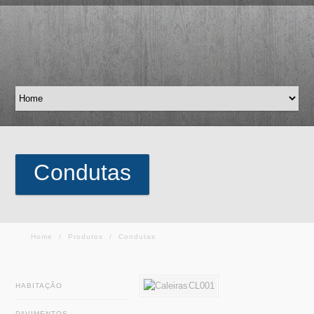
Condutas
Home
/
Produtos
/
Condutas
HABITAÇÃO
PAVIMENTOS