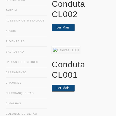
Conduta
JARDIM
CL002
ACESSÓRIOS METÁLICOS
Ler Mais
ARCOS
ALVENARIAS
BALAUSTRO
Conduta
CAIXAS DE ESTORES
CL001
CAPEAMENTO
CHAMINÉS
Ler Mais
CHURRASQUEIRAS
CIMALHAS
COLUNAS DE BETÃO