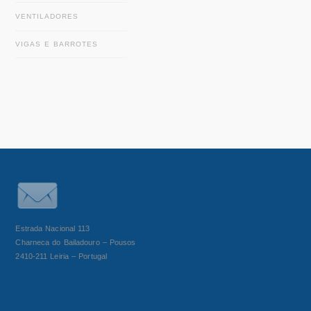
VENTILADORES
VIGAS E BARROTES
Estrada Nacional 113
Charneca do Bailadouro – Pousos
2410-211 Leiria – Portugal